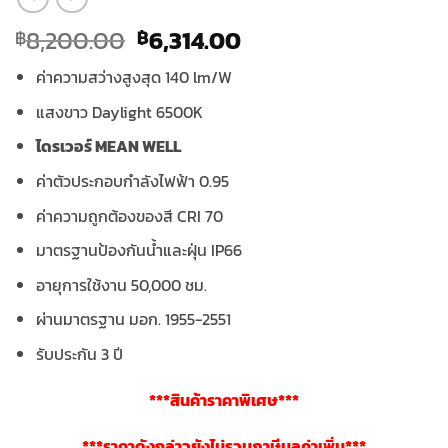
Original
Current
8,200.00
6,314.00
฿
฿
price
price
ค่าความสว่างสูงสุด 140 lm/W
was:
is:
฿8,200.00.
฿6,314.00.
แสงขาว Daylight 6500K
ไดรเวอร์ MEAN WELL
ค่าตัวประกอบกำลังไฟฟ้า 0.95
ค่าความถูกต้องของสี CRI 70
มาตรฐานป้องกันน้ำและฝุ่น IP66
อายุการใช้งาน 50,000 ชม.
ผ่านมาตรฐาน มอก. 1955-2551
รับประกัน 3 ปี
***สินค้าราคาพิเศษ***
***ราคาดังกล่าวยังไม่รวมภาษีมูลค่าเพิ่ม***