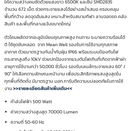
ให้ความสว่างคมชัดด้วยแสงขาว 6500K และชิป SMD2835
จำนวน 672 เม็ด ช่วยกระจายแสงได้อย่างสม่ำเสมอ ครอบคลุม
พื้นที่กว้าง ลดจุดอับแสง เหมาะสำหรับสนามกีฬา ลานจอดรถ คลัง
สินค้า และพื้นที่กลางแจ้งขนาดใหญ่
ตัวโคมผลิตจากอะลูมิเนียมคุณภาพสูง ทนทาน ระบายความร้อนได้
ดี ใช้ชุดขับหลอด จาก Mean Well รองรับการใช้งานทุกสภาพ
อากาศ ด้วยมาตรฐานกันน้ำกันฝุ่น IP66 พร้อมระบบป้องกันไฟ
กระชากสูงถึง 10kV ช่วยปกป้องจากแรงดันไฟเกินที่เกิดจากฟ้าผ่า
อายุการใช้งานกว่า 50,000 ชั่วโมง รองรับเลนส์กระจายแสง 60° /
90° ให้เลือกตามลักษณะหน้างาน เพื่อประสิทธิภาพแสงสูงสุดใน
ทุกพื้นที่ติดตั้ง มีมาตรฐาน มอก.การันตีความมปลอดภัยในการใช้
งาน
>>รายละเอียดสินค้าเพิ่มเติม<<
กำลังไฟฟ้า 500 Watt
ค่าความสว่างสูงสุด 70000 Lumen
ความถี่ 50-60 Hz