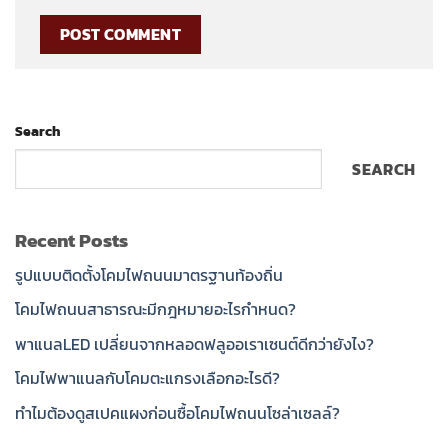
Search
SEARCH
Recent Posts
รูปแบบติดตั้งโคมไฟถนนมาตรฐานท้องถิ่น
โคมไฟถนนสาธารณะมีกฎหมายอะไรกำหนด?
พาแนลLED เปลี่ยนจากหลอดฟลูออเราเซนต์ดีกว่ายังไง?
โคมไฟพาแนลกับโคมตะแกรงเลือกอะไรดี?
ทำไมต้องดูสเปคแผงก่อนซื้อโคมไฟถนนโซล่าเซลล์?