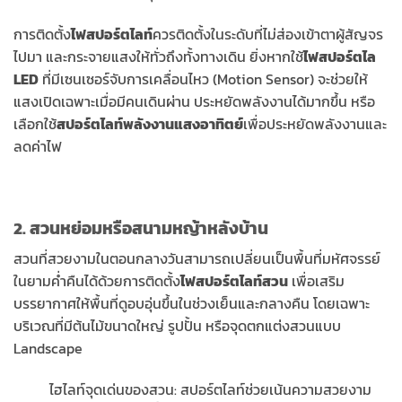
การติดตั้ง
ไฟสปอร์ตไลท์
ควรติดตั้งในระดับที่ไม่ส่องเข้าตาผู้สัญจร
ไปมา และกระจายแสงให้ทั่วถึงทั้งทางเดิน ยิ่งหากใช้
ไฟสปอร์ตไล
LED
ที่มีเซนเซอร์จับการเคลื่อนไหว (Motion Sensor) จะช่วยให้
แสงเปิดเฉพาะเมื่อมีคนเดินผ่าน ประหยัดพลังงานได้มากขึ้น หรือ
เลือกใช้
สปอร์ตไลท์พลังงานแสงอาทิตย์
เพื่อประหยัดพลังงานและ
ลดค่าไฟ
2. สวนหย่อมหรือสนามหญ้าหลังบ้าน
สวนที่สวยงามในตอนกลางวันสามารถเปลี่ยนเป็นพื้นที่มหัศจรรย์
ในยามค่ำคืนได้ด้วยการติดตั้ง
ไฟสปอร์ตไลท์สวน
เพื่อเสริม
บรรยากาศให้พื้นที่ดูอบอุ่นขึ้นในช่วงเย็นและกลางคืน โดยเฉพาะ
บริเวณที่มีต้นไม้ขนาดใหญ่ รูปปั้น หรือจุดตกแต่งสวนแบบ
Landscape
ไฮไลท์จุดเด่นของสวน: สปอร์ตไลท์ช่วยเน้นความสวยงาม