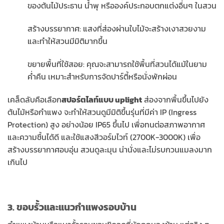
ของต้นไม้ประธาน น้ำพุ หรือองค์ประกอบตกแต่งอื่นๆ ในสวน
สร้างบรรยากาศ: แสงที่ส่องผ่านใบไม้จะสร้างเงาสวยงาม
และทำให้สวนมีมิติมากขึ้น
ขยายพื้นที่ใช้สอย: คุณจะสามารถใช้พื้นที่สวนได้แม้ในยาม
ค่ำคืน เหมาะสำหรับการจัดปาร์ตี้หรือนั่งพักผ่อน
เคล็ดลับคือเลือก
สปอร์ตไลท์แบบ uplight
ส่องจากพื้นขึ้นไปยัง
ต้นไม้หรือกำแพง จะทำให้สวนดูมีมิติขึ้นรุ่นที่มีค่า IP (Ingress
Protection) สูง อย่างน้อย IP65 ขึ้นไป เพื่อทนต่อสภาพอากาศ
และความชื้นได้ดี และใช้แสงสีวอร์มไวท์ (2700K-3000K) เพื่อ
สร้างบรรยากาศอบอุ่น สวนดูละมุน น่านั่งและไม่รบกวนแมลงมาก
เกินไป
3. ขอบรั้วและแนวกำแพงรอบบ้าน