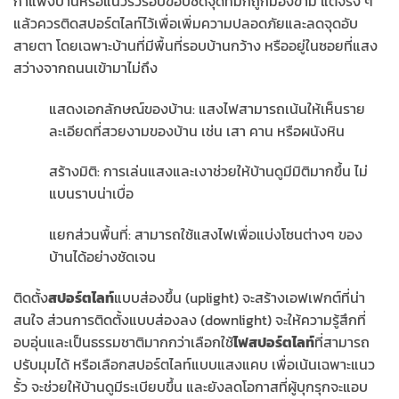
กำแพงบ้านหรือแนวรั้วรอบขอบชิดจุดที่มักถูกมองข้าม แต่จริง ๆ
แล้วควรติดสปอร์ตไลท์ไว้เพื่อเพิ่มความปลอดภัยและลดจุดอับ
สายตา โดยเฉพาะบ้านที่มีพื้นที่รอบบ้านกว้าง หรืออยู่ในซอยที่แสง
สว่างจากถนนเข้ามาไม่ถึง
แสดงเอกลักษณ์ของบ้าน: แสงไฟสามารถเน้นให้เห็นราย
ละเอียดที่สวยงามของบ้าน เช่น เสา คาน หรือผนังหิน
สร้างมิติ: การเล่นแสงและเงาช่วยให้บ้านดูมีมิติมากขึ้น ไม่
แบนราบน่าเบื่อ
แยกส่วนพื้นที่: สามารถใช้แสงไฟเพื่อแบ่งโซนต่างๆ ของ
บ้านได้อย่างชัดเจน
ติดตั้ง
สปอร์ตไลท์
แบบส่องขึ้น (uplight) จะสร้างเอฟเฟกต์ที่น่า
สนใจ ส่วนการติดตั้งแบบส่องลง (downlight) จะให้ความรู้สึกที่
อบอุ่นและเป็นธรรมชาติมากกว่าเลือกใช้
ไฟสปอร์ตไลท์
ที่สามารถ
ปรับมุมได้ หรือเลือกสปอร์ตไลท์แบบแสงแคบ เพื่อเน้นเฉพาะแนว
รั้ว จะช่วยให้บ้านดูมีระเบียบขึ้น และยังลดโอกาสที่ผู้บุกรุกจะแอบ