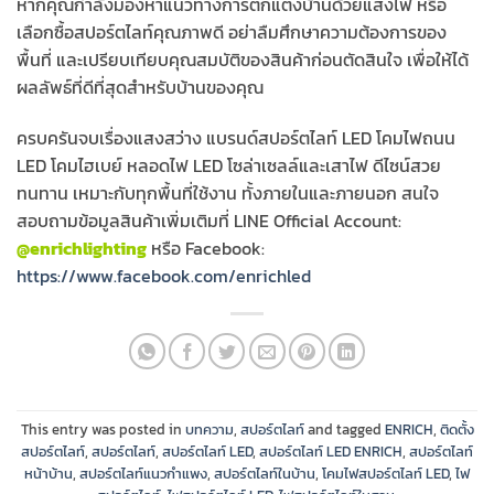
หากคุณกำลังมองหาแนวทางการตกแต่งบ้านด้วยแสงไฟ หรือ
เลือกซื้อสปอร์ตไลท์คุณภาพดี อย่าลืมศึกษาความต้องการของ
พื้นที่ และเปรียบเทียบคุณสมบัติของสินค้าก่อนตัดสินใจ เพื่อให้ได้
ผลลัพธ์ที่ดีที่สุดสำหรับบ้านของคุณ
ครบครันจบเรื่องแสงสว่าง แบรนด์สปอร์ตไลท์ LED โคมไฟถนน
LED โคมไฮเบย์ หลอดไฟ LED โซล่าเซลล์และเสาไฟ ดีไซน์สวย
ทนทาน เหมาะกับทุกพื้นที่ใช้งาน ทั้งภายในและภายนอก สนใจ
สอบถามข้อมูลสินค้าเพิ่มเติมที่ LINE Official Account:
@enrichlighting
หรือ Facebook:
https://www.facebook.com/enrichled
This entry was posted in
บทความ
,
สปอร์ตไลท์
and tagged
ENRICH
,
ติดตั้ง
สปอร์ตไลท์
,
สปอร์ตไลท์
,
สปอร์ตไลท์ LED
,
สปอร์ตไลท์ LED ENRICH
,
สปอร์ตไลท์
หน้าบ้าน
,
สปอร์ตไลท์แนวกำแพง
,
สปอร์ตไลท์ในบ้าน
,
โคมไฟสปอร์ตไลท์ LED
,
ไฟ