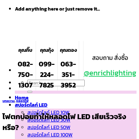
Skip
Add anything here or just remove it...
to
content
คุณกิ๊บ
คุณกุ้ง
คุณตอง
สอบถาม สั่งซื้อ
082-
099-
063-
@enrichlighting
750-
224-
351-
Search
1307
7825
3952
for:
Home
บทความ
,
หลอดไฟ
สปอร์ตไลท์ LED
สปอร์ตไลท์ LED 10W
ไฟตกบ่อยทำให้หลอดไฟ LED เสียเร็วจริง
สปอร์ตไลท์ LED 30W
หรือ?
สปอร์ตไลท์ LED 50W
สปอร์ตไลท์ LED 100W