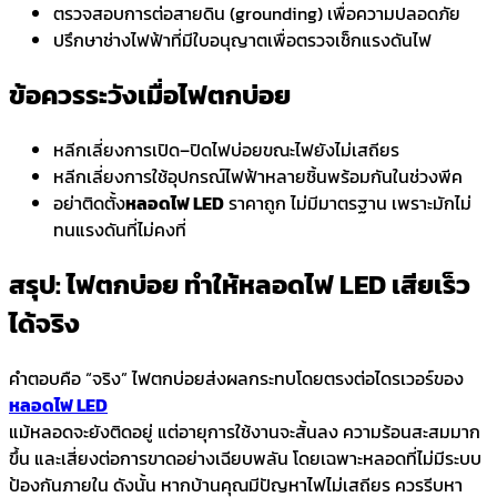
ตรวจสอบการต่อสายดิน (grounding) เพื่อความปลอดภัย
ปรึกษาช่างไฟฟ้าที่มีใบอนุญาตเพื่อตรวจเช็กแรงดันไฟ
ข้อควรระวังเมื่อไฟตกบ่อย
หลีกเลี่ยงการเปิด–ปิดไฟบ่อยขณะไฟยังไม่เสถียร
หลีกเลี่ยงการใช้อุปกรณ์ไฟฟ้าหลายชิ้นพร้อมกันในช่วงพีค
อย่าติดตั้ง
หลอดไฟ LED
ราคาถูก ไม่มีมาตรฐาน เพราะมักไม่
ทนแรงดันที่ไม่คงที่
สรุป: ไฟตกบ่อย ทำให้หลอดไฟ LED เสียเร็ว
ได้จริง
คำตอบคือ
“จริง”
ไฟตกบ่อยส่งผลกระทบโดยตรงต่อไดรเวอร์ของ
หลอดไฟ LED
แม้หลอดจะยังติดอยู่ แต่อายุการใช้งานจะสั้นลง ความร้อนสะสมมาก
ขึ้น และเสี่ยงต่อการขาดอย่างเฉียบพลัน โดยเฉพาะหลอดที่ไม่มีระบบ
ป้องกันภายใน ดังนั้น หากบ้านคุณมีปัญหาไฟไม่เสถียร ควรรีบหา