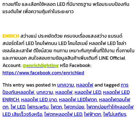
ทางแก้ไข และเลือกใช้หลอด LED ที่มีมาตรฐาน พร้อมระบบป้องกัน
แรงดันไฟ เพื่อความคุ้มค่าในระยะยาว
ENRICH
สว่างแน่ ประหยัดด้วย ครบจบเรื่องแสงสว่าง แบรนด์
สปอร์ตไลท์ LED โคมไฟถนน LED โคมไฮเบย์ หลอดไฟ LED โซล่า
เซลล์และเสาไฟ ดีไซน์สวย ทนทาน เหมาะกับทุกพื้นที่ใช้งาน ทั้งภายใน
และภายนอก สนใจสอบถามข้อมูลสินค้าเพิ่มเติมที่ LINE Official
Account:
@enrichlighting
หรือ Facebook:
https://www.facebook.com/enrichled
This entry was posted in
บทความ
,
หลอดไฟ
and tagged
การ
ป้องกันหลอดไฟ
,
บทความ
,
หลอดไฟ
,
หลอดไฟ LED
,
หลอดไฟ LED
ENRICH
,
หลอดไฟ LED ขาด
,
หลอดไฟ LEDไฟตก
,
หลอดไฟตอนไฟ
ตก
,
ไฟ LED
,
ไฟกระพริบ
,
ไฟตก
,
ไฟตกบ่อย
,
ไฟตกบ่อยทำให้หลอดไฟ
LED เสียเร็วจริงหรือ
,
ไฟตกหลอดไฟ LED
,
ไฟฟ้าตก
,
ไฟไม่เสถียร
.