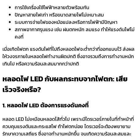
การใช้เครื่องใช้ไฟฟ้าหลายตัวพร้อมกัน
ปัญหาสายไฟเก่า หรือขนาดสายไฟไม่เหมาะสม
ระบบการจ่ายไฟของหม้อแปลงหรือการไฟฟ้ามีปัญหา
สภาพอากาศรุนแรง เช่น ฝนตกหนัก ลมแรง ทำให้แรงดันไฟไม่
คงที่
เมื่อเกิดไฟตก แรงดันไฟที่ไปถึงหลอดไฟจะต่ำกว่าที่ออกแบบไว้ ส่งผล
ให้วงจรภายในหลอดไฟทำงานผิดปกติ ซึ่งอาจรวมถึงการทำงานหนัก
เกินไป หรือความร้อนสะสมมากกว่าปกติ
หลอดไฟ LED กับผลกระทบจากไฟตก: เสีย
เร็วจริงหรือ?
1. หลอดไฟ LED ต้องการแรงดันคงที่
หลอด LED ไม่เหมือนหลอดไส้ทั่วไป เพราะมี
ไดรเวอร์ภายใน
ที่ทำหน้าที่
ควบคุมแรงดันและกระแสไฟ ถ้าไฟตกบ่อย ไดรเวอร์จะต้องพยายาม
รักษาความเสถียร ซึ่งอาจทำงานหนักขึ้น จนเกิดความร้อนสะสมและ