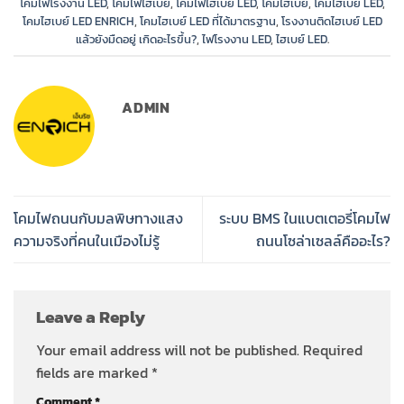
โคมไฟโรงงาน LED
,
โคมไฟไฮเบย์
,
โคมไฟไฮเบย์ LED
,
โคมไฮเบย์
,
โคมไฮเบย์ LED
,
โคมไฮเบย์ LED ENRICH
,
โคมไฮเบย์ LED ที่ได้มาตรฐาน
,
โรงงานติดไฮเบย์ LED
แล้วยังมืดอยู่ เกิดอะไรขึ้น?
,
ไฟโรงงาน LED
,
ไฮเบย์ LED
.
ADMIN
โคมไฟถนนกับมลพิษทางแสง
ระบบ BMS ในแบตเตอรี่โคมไฟ
ความจริงที่คนในเมืองไม่รู้
ถนนโซล่าเซลล์คืออะไร?
Leave a Reply
Your email address will not be published.
Required
fields are marked
*
Comment
*