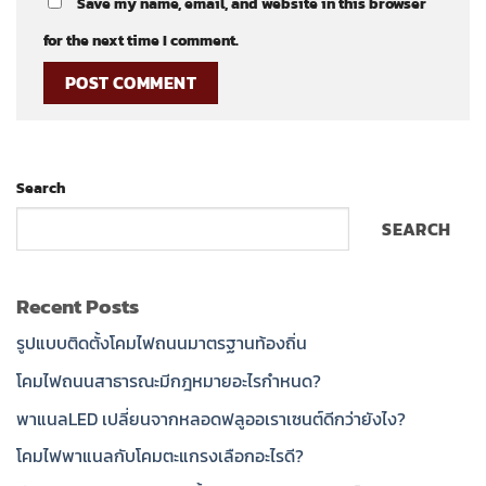
Save my name, email, and website in this browser
for the next time I comment.
Search
SEARCH
Recent Posts
รูปแบบติดตั้งโคมไฟถนนมาตรฐานท้องถิ่น
โคมไฟถนนสาธารณะมีกฎหมายอะไรกำหนด?
พาแนลLED เปลี่ยนจากหลอดฟลูออเราเซนต์ดีกว่ายังไง?
โคมไฟพาแนลกับโคมตะแกรงเลือกอะไรดี?