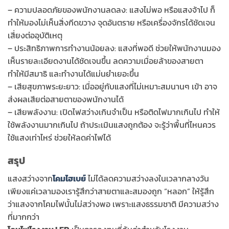
– ความปลอดภัยของพนักงานลดลง: แสงไม่พอ หรือแสงจ้าไป ก็
ทำให้มองไม่เห็นสิ่งกีดขวาง จุดอันตราย หรือเครื่องจักรได้ชัดเจน
เสี่ยงต่ออุบัติเหตุ
– ประสิทธิภาพการทำงานน้อยลง: แสงที่พอดี ช่วยให้พนักงานมอง
เห็นรายละเอียดงานได้ชัดเจนขึ้น ลดความเมื่อยล้าของสายตา
ทำให้มีสมาธิ และทำงานได้แม่นยำเยอะขึ้น
– เสียสุขภาพระยะยาว: เมื่ออยู่กับแสงที่ไม่เหมาะสมนานๆ เข้า อาจ
ส่งผลเสียต่อสายตาของพนักงานได้
– เสียพลังงาน: เปิดไฟสว่างเกินจำเป็น หรือติดไฟมากเกินไป ทำให้
ใช้พลังงานมากเกินไป ถ้าประเมินแสงถูกต้อง จะรู้ว่าพื้นที่ไหนควร
ใช้แสงเท่าไหร่ ช่วยให้ลดค่าไฟได้
สรุป
แสงสว่างจาก
โคมไฮเบย์
ไม่ได้ลดความสว่างลงในเวลากลางวัน
เพียงแค่เวลามองเรารู้สึกว่าสายตาและสมองถูก “หลอก” ให้รู้สึก
ว่าแสงจากโคมไฟนั้นไม่สว่างพอ เพราะแสงธรรมชาติ มีความสว่าง
ที่มากกว่า