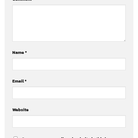
Name
*
Email
*
Website