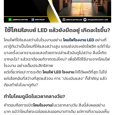
ใช้โคม
ไฮเบย์ LED แล้วยังมืดอยู่ เกิดอะไรขึ้น?
โคมไฟที่ให้แสงสว่างในโรงงานอย่าง
โคมไฟโรงงาน LED
อย่างที่
เรารู้กันว่าเป็นโคมที่ให้แสงสว่างสูง แถมยังประหยัดไฟอีก แต่ทำไม
บางครั้งเวลาเรามองแสงด้วยตาเปล่าแล้วมันดูไม่สว่าง สิ่งนี้เกิด
จากอะไร? แล้วเราต้องแก้จากตรงไหน? เพื่อให้ได้ใช้งานจากโคมไฟ
โรงงาน อย่างเต็มประสิทธิภาพ
แต่เดี๋ยวก่อน! การจะติด
โคมไฟ LED โรงงาน
ให้ได้ผลดีที่สุด ไม่ใช่
แค่เลือกอันที่สว่างที่สุดแล้วจบ การ “ประเมินแสง” ก็สำคัญ แล้ว
ต้องทำยังไงมาดูกัน?
ทำไมโคมดูมืดในเวลากลางวัน?
คำตอบคือการเปิด
โคมโรงงาน
ในเวลากลางวัน สิ่งนี้ส่งผลอย่าง
มาก แม้ว่าโคมไฟจะปล่อยแสงออกมาเท่าเดิม แต่การที่เรามองเห็น