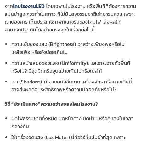
จาก
โคมโรงงานLED
โดยเฉพาะในโรงงาน หรือพื้นที่ที่ต้องการความ
แม่นยำสูง ควรทำในสภาวะที่ไม่มีแสงธรรมชาติเข้ามารบกวน เพราะ
เราต้องการ เห็นประสิทธิภาพที่แท้จริงของโคมไฟ ส่งผลให้
สามารถประเมินได้อย่างตรงจุดในเรื่องต่อไปนี้
ความเข้มของแสง (Brightness): ว่าสว่างเพียงพอหรือไม่
เหลือเฟือ หรือยังน้อยเกินไป
ความสม่ำเสมอของแสง (Uniformity): แสงกระจายทั่วพื้นที่
หรือไม่? มีจุดมืดหรือจุดสว่างเกินไปหรือเปล่า?
เงา (Shadows): มีเงาบดบังชิ้นงาน เครื่องจักร หรือทางเดินที่
อาจส่งผลต่อประสิทธิภาพหรือความปลอดภัยหรือไม่?
วิธี “ประเมินแสง” ความสว่างของโคมโรงงาน?
ปิดไฟธรรมชาติทั้งหมด ปิดหน้าต่าง ปิดม่าน หรือดูแสงในเวลา
กลางคืน
ใช้เครื่องวัดแสง (Lux Meter) นี่คือวิธีที่แม่นยำที่สุด เพราะ