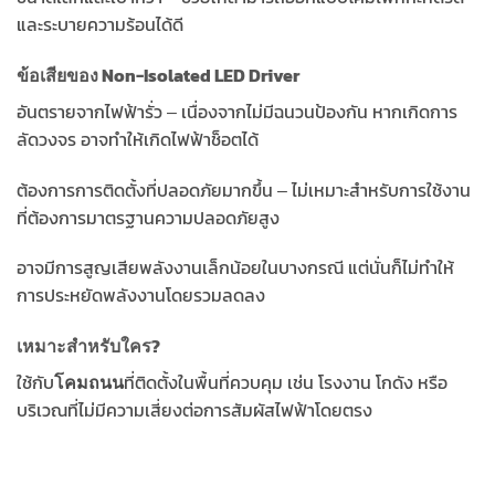
และระบายความร้อนได้ดี
ข้อเสียของ Non-Isolated LED Driver
อันตรายจากไฟฟ้ารั่ว – เนื่องจากไม่มีฉนวนป้องกัน หากเกิดการ
ลัดวงจร อาจทำให้เกิดไฟฟ้าช็อตได้
ต้องการการติดตั้งที่ปลอดภัยมากขึ้น – ไม่เหมาะสำหรับการใช้งาน
ที่ต้องการมาตรฐานความปลอดภัยสูง
อาจมีการสูญเสียพลังงานเล็กน้อยในบางกรณี แต่นั่นก็ไม่ทำให้
การประหยัดพลังงานโดยรวมลดลง
เหมาะสำหรับใคร?
โคมถนน
ใช้กับ
ที่ติดตั้งในพื้นที่ควบคุม เช่น โรงงาน โกดัง หรือ
บริเวณที่ไม่มีความเสี่ยงต่อการสัมผัสไฟฟ้าโดยตรง