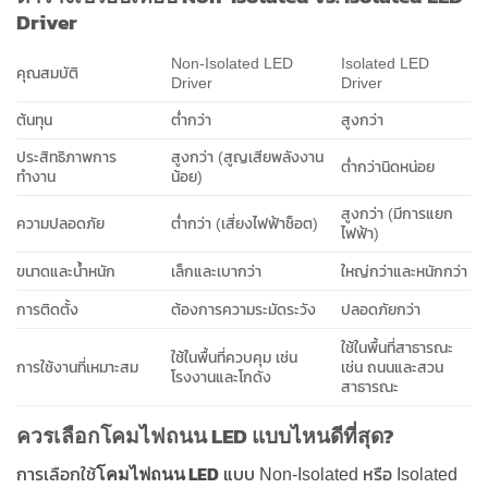
Driver
Non-Isolated LED
Isolated LED
คุณสมบัติ
Driver
Driver
ต้นทุน
ต่ำกว่า
สูงกว่า
ประสิทธิภาพการ
สูงกว่า (สูญเสียพลังงาน
ต่ำกว่านิดหน่อย
ทำงาน
น้อย)
สูงกว่า (มีการแยก
ความปลอดภัย
ต่ำกว่า (เสี่ยงไฟฟ้าช็อต)
ไฟฟ้า)
ขนาดและน้ำหนัก
เล็กและเบากว่า
ใหญ่กว่าและหนักกว่า
การติดตั้ง
ต้องการความระมัดระวัง
ปลอดภัยกว่า
ใช้ในพื้นที่สาธารณะ
ใช้ในพื้นที่ควบคุม เช่น
การใช้งานที่เหมาะสม
เช่น ถนนและสวน
โรงงานและโกดัง
สาธารณะ
ควรเลือกโคมไฟถนน LED แบบไหนดีที่สุด?
โคมไฟถนน LED
การเลือกใช้
แบบ Non-Isolated หรือ Isolated