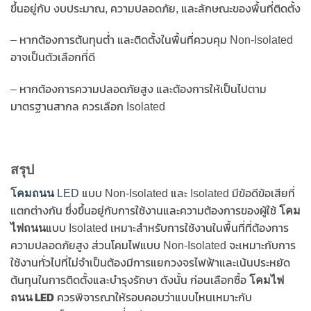
ขึ้นอยู่กับ งบประมาณ, ความปลอดภัย, และลักษณะของพื้นที่ติดตั้ง
– หากต้องการต้นทุนต่ำ และติดตั้งในพื้นที่ควบคุม Non-Isolated
อาจเป็นตัวเลือกที่ดี
– หากต้องการความปลอดภัยสูง และต้องการให้เป็นไปตาม
มาตรฐานสากล ควรเลือก Isolated
สรุป
โคมถนน
LED
แบบ Non-Isolated และ Isolated มีข้อดีข้อเสียที่
โคม
แตกต่างกัน ซึ่งขึ้นอยู่กับการใช้งานและความต้องการของผู้ใช้
ไฟถนน
แบบ Isolated เหมาะสำหรับการใช้งานในพื้นที่ที่ต้องการ
ความปลอดภัยสูง ส่วนโคมไฟแบบ Non-Isolated จะเหมาะกับการ
ใช้งานทั่วไปที่ไม่จำเป็นต้องมีการแยกวงจรไฟฟ้าและเน้นประหยัด
โคมไฟ
ต้นทุนในการติดตั้งและบำรุงรักษา ดังนั้น ก่อนเลือกซื้อ
ถนน
LED
ควรพิจารณาให้รอบคอบว่าแบบไหนเหมาะกับ