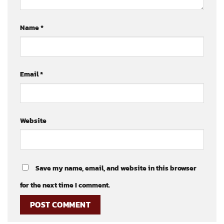
Name
*
Email
*
Website
Save my name, email, and website in this browser
for the next time I comment.