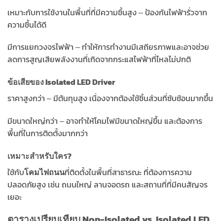
เหมาะกับการใช้งานในพื้นที่ที่มีความชื้นสูง – ป้องกันไฟฟ้ารั่วจาก
ความชื้นได้ดี
มีการแยกวงจรไฟฟ้า – ทำให้การทำงานมีเสถียรภาพและอาจช่วย
ลดการสูญเสียพลังงานที่เกิดจากกระแสไฟฟ้าที่ไหลไม่ปกติ
ข้อเสียของ Isolated LED Driver
ราคาสูงกว่า – มีต้นทุนสูง เนื่องจากต้องใช้ชิ้นส่วนที่ซับซ้อนมากขึ้น
มีขนาดใหญ่กว่า – อาจทำให้โคมไฟมีขนาดใหญ่ขึ้น และต้องการ
พื้นที่ในการติดตั้งมากกว่า
เหมาะสำหรับใคร?
โคมไฟถนน
ใช้กับ
ที่ติดตั้งในพื้นที่สาธารณะ ที่ต้องการความ
ปลอดภัยสูง เช่น ถนนใหญ่ ลานจอดรถ และสถานที่ที่มีคนสัญจร
เยอะ
ตารางเปรียบเทียบ Non-Isolated vs. Isolated LED