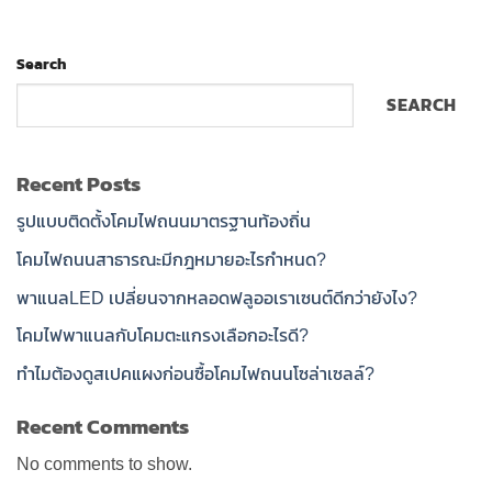
Search
SEARCH
Recent Posts
รูปแบบติดตั้งโคมไฟถนนมาตรฐานท้องถิ่น
โคมไฟถนนสาธารณะมีกฎหมายอะไรกำหนด?
พาแนลLED เปลี่ยนจากหลอดฟลูออเราเซนต์ดีกว่ายังไง?
โคมไฟพาแนลกับโคมตะแกรงเลือกอะไรดี?
ทำไมต้องดูสเปคแผงก่อนซื้อโคมไฟถนนโซล่าเซลล์?
Recent Comments
No comments to show.