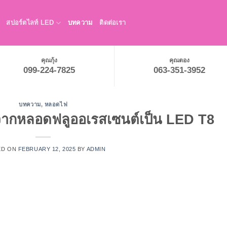
สปอร์ตไลท์ LED
บทความ
ติดต่อเรา
คุณกุ้ง
คุณตอง
099-224-7825
063-351-3952
บทความ
,
หลอดไฟ
ยนจากหลอดฟลูออเรสเซนต์เป็น LED T8
ED ON
FEBRUARY 12, 2025
BY
ADMIN