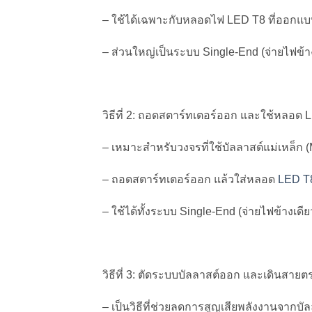
– ใช้ได้เฉพาะกับหลอดไฟ LED T8 ที่ออกแบบ
– ส่วนใหญ่เป็นระบบ Single-End (จ่ายไฟข้าง
วิธีที่ 2: ถอดสตาร์ทเตอร์ออก และใช้หลอด L
– เหมาะสำหรับวงจรที่ใช้บัลลาสต์แม่เหล็ก (
– ถอดสตาร์ทเตอร์ออก แล้วใส่หลอด
LED T
– ใช้ได้ทั้งระบบ Single-End (จ่ายไฟข้างเด
วิธีที่ 3: ตัดระบบบัลลาสต์ออก และเดินสายต
– เป็นวิธีที่ช่วยลดการสูญเสียพลังงานจากบ