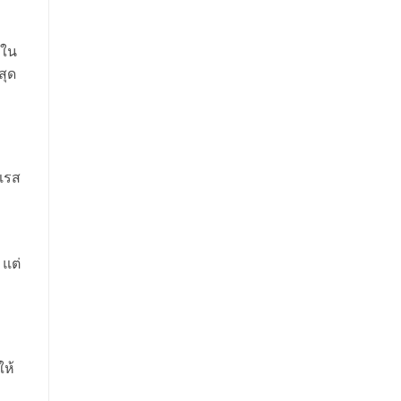
บใน
สุด
อเรส
 แต่
ให้