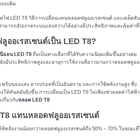
แบบเดิม
อดไฟ LED T8 วิธีการเปลี่ยนแทนหลอดฟลูออเรสเซนต์ และเคล็ดลั
สามารถอัปเกรดระบบแสงสว่างได้อย่างมีประสิทธิภาพและคุ้มค่าที่
ลูออเรสเซนต์เป็น
LED T8?
นีออน
LED T8
ถือเป็นทางเลือกที่ได้รับความนิยมเพิ่มขึ้นอย่างต่อ
แต่ยังมีประสิทธิภาพสูงและอายุการใช้งานที่ยาวนานกว่าหลอดฟลูอ
ระพริบของแสง สารปรอทที่เป็นอันตราย และการใช้พลังงานสูง ซึ่ง
ทันสมัยยิ่งขึ้น การเปลี่ยนเป็น LED T8 ไม่เพียงช่วยลดค่าไฟฟ้า
เกี่ยวกับ
หลอด
LED T8
T8 แทนหลอดฟลูออเรสเซนต์
ช้พลังงานน้อยกว่าหลอดฟลูออเรสเซนต์ถึง 50% – 70% ในขณะที่