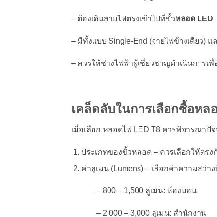
– ต้องเดินสายไฟตรงเข้าไปที่ขั้ว
หลอด LED 
– มีทั้งแบบ Single-End (จ่ายไฟข้างเดียว) 
– ควรให้ช่างไฟฟ้าผู้เชี่ยวชาญดำเนินการเพื
เคล็ดลับในการเลือกซื้อหล
เมื่อเลือก หลอดไฟ LED T8 ควรพิจารณาปัจจั
ประเภทของขั้วหลอด – ควรเลือกให้ตรงก
ค่าลูเมน (Lumens) – เลือกค่าความสว่างที่
– 800 – 1,500 ลูเมน: ห้องนอน
– 2,000 – 3,000 ลูเมน: สำนักงาน