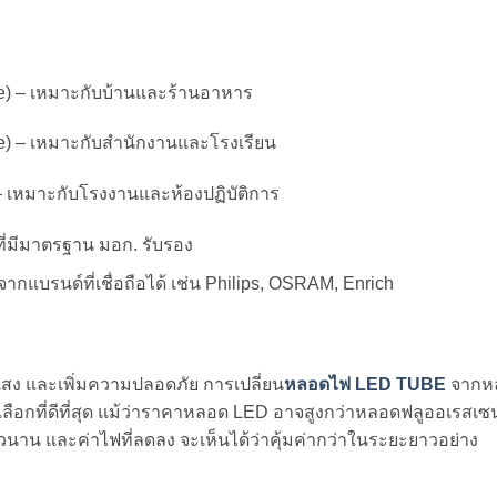
) – เหมาะกับบ้านและร้านอาหาร
) – เหมาะกับสำนักงานและโรงเรียน
– เหมาะกับโรงงานและห้องปฏิบัติการ
ี่มีมาตรฐาน มอก. รับรอง
กแบรนด์ที่เชื่อถือได้ เช่น Philips, OSRAM, Enrich
สง และเพิ่มความปลอดภัย การเปลี่ยน
หลอดไฟ
LED TUBE
จากห
เลือกที่ดีที่สุด แม้ว่าราคาหลอด LED อาจสูงกว่าหลอดฟลูออเรสเซ
่ยาวนาน และค่าไฟที่ลดลง จะเห็นได้ว่าคุ้มค่ากว่าในระยะยาวอย่าง