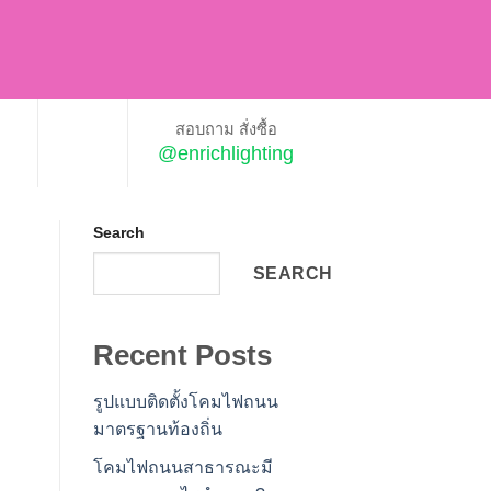
สอบถาม สั่งซื้อ
@enrichlighting
Search
SEARCH
Recent Posts
รูปแบบติดตั้งโคมไฟถนน
มาตรฐานท้องถิ่น
โคมไฟถนนสาธารณะมี