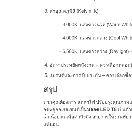
ค่าอุณหภูมิสี (Kelvin, K)
– 3,000K: แสงขาวนวล (Warm White
– 4,000K: แสงขาวกลาง (Cool White
– 6,500K: แสงขาวสว่าง (Daylight) 
อัตราประหยัดพลังงาน – ควรเลือกหลอดท
แบรนด์และการรับประกัน – ควรเลือกซื้อจา
สรุป
หากคุณต้องการ ลดค่าไฟ ปรับปรุงคุณภาพแ
อดฟลูออเรสเซนต์เป็น
หลอด
LED T8
เป็นตัว
เล็กน้อย แต่เมื่อคำนึงถึง อายุการใช้งานที
แน่นอน