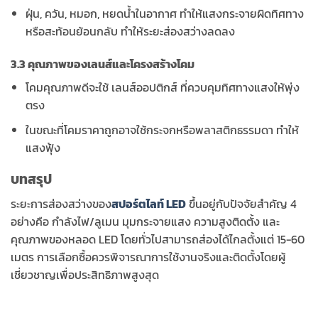
ฝุ่น, ควัน, หมอก, หยดน้ำในอากาศ ทำให้แสงกระจายผิดทิศทาง
หรือสะท้อนย้อนกลับ ทำให้ระยะส่องสว่างลดลง
3.3 คุณภาพของเลนส์และโครงสร้างโคม
โคมคุณภาพดีจะใช้
เลนส์ออปติกส์
ที่ควบคุมทิศทางแสงให้พุ่ง
ตรง
ในขณะที่โคมราคาถูกอาจใช้กระจกหรือพลาสติกธรรมดา ทำให้
แสงฟุ้ง
บทสรุป
ระยะการส่องสว่างของ
สปอร์ตไลท์ LED
ขึ้นอยู่กับปัจจัยสำคัญ 4
อย่างคือ กำลังไฟ/ลูเมน มุมกระจายแสง ความสูงติดตั้ง และ
คุณภาพของหลอด LED โดยทั่วไปสามารถส่องได้ไกลตั้งแต่ 15-60
เมตร การเลือกซื้อควรพิจารณาการใช้งานจริงและติดตั้งโดยผู้
เชี่ยวชาญเพื่อประสิทธิภาพสูงสุด