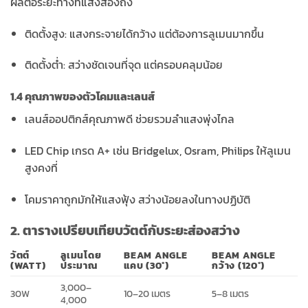
ผลต่อระยะทางที่แสงส่องถึง
ติดตั้งสูง: แสงกระจายได้กว้าง แต่ต้องการลูเมนมากขึ้น
ติดตั้งต่ำ: สว่างชัดเจนที่จุด แต่ครอบคลุมน้อย
1.4 คุณภาพของตัวโคมและเลนส์
เลนส์ออปติกส์คุณภาพดี ช่วยรวมลำแสงพุ่งไกล
LED Chip เกรด A+ เช่น Bridgelux, Osram, Philips ให้ลูเมน
สูงคงที่
โคมราคาถูกมักให้แสงฟุ้ง สว่างน้อยลงในทางปฏิบัติ
2. ตารางเปรียบเทียบวัตต์กับระยะส่องสว่าง
วัตต์
ลูเมนโดย
BEAM ANGLE
BEAM ANGLE
(WATT)
ประมาณ
แคบ (30°)
กว้าง (120°)
3,000–
30W
10–20 เมตร
5–8 เมตร
4,000