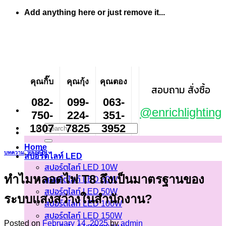
Skip
Add anything here or just remove it...
to
content
คุณกิ๊บ
คุณกุ้ง
คุณตอง
สอบถาม สั่งซื้อ
082-
099-
063-
@enrichlighting
750-
224-
351-
1307
7825
3952
Search
for:
Home
บทความ
,
หลอดไฟ
สปอร์ตไลท์ LED
สปอร์ตไลท์ LED 10W
ทำไมหลอดไฟ T8 ถึงเป็นมาตรฐานของ
สปอร์ตไลท์ LED 30W
สปอร์ตไลท์ LED 50W
ระบบแสงสว่างในสำนักงาน?
สปอร์ตไลท์ LED 100W
สปอร์ตไลท์ LED 150W
Posted on
February 14, 2025
by
admin