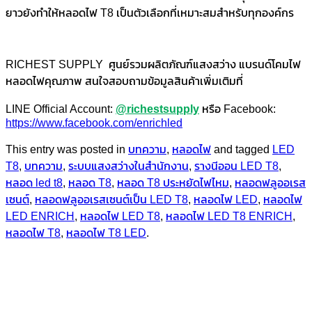
ยาวยังทำให้หลอดไฟ T8 เป็นตัวเลือกที่เหมาะสมสำหรับทุกองค์กร
RICHEST SUPPLY ศูนย์รวมผลิตภัณฑ์แสงสว่าง แบรนด์โคมไฟ
หลอดไฟคุณภาพ สนใจสอบถามข้อมูลสินค้าเพิ่มเติมที่
LINE Official Account:
@richestsupply
หรือ Facebook:
https://www.facebook.com/enrichled
This entry was posted in
บทความ
,
หลอดไฟ
and tagged
LED
T8
,
บทความ
,
ระบบแสงสว่างในสำนักงาน
,
รางนีออน LED T8
,
หลอด led t8
,
หลอด T8
,
หลอด T8 ประหยัดไฟไหม
,
หลอดฟลูออเรส
เซนต์
,
หลอดฟลูออเรสเซนต์เป็น LED T8
,
หลอดไฟ LED
,
หลอดไฟ
LED ENRICH
,
หลอดไฟ LED T8
,
หลอดไฟ LED T8 ENRICH
,
หลอดไฟ T8
,
หลอดไฟ T8 LED
.