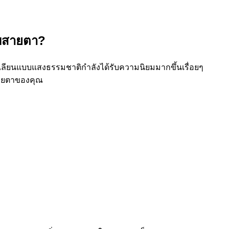
ับสายตา?
่เลียนแบบแสงธรรมชาติกำลังได้รับความนิยมมากขึ้นเรื่อยๆ
สายตาของคุณ