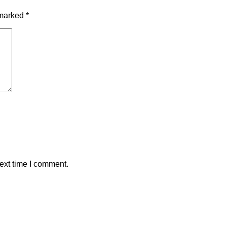
 marked
*
ext time I comment.