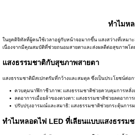
ทำไมหลอ
ในยุคดิจิทัลที่ผู้คนใช้เวลาอยู่กับหน้าจอมากขึ้น แสงสว่างที่เ
เนื่องจากมีคุณสมบัติที่ช่วยถนอมสายตาและส่งผลดีต่อสุขภาพโด
แสงธรรมชาติกับสุขภาพสายตา
แสงธรรมชาติมีสเปกตรัมที่กว้างและสมดุล ซึ่งเป็นประโยชน์ต
ควบคุมนาฬิกาชีวภาพ: แสงธรรมชาติช่วยควบคุมการหลั่ง
ลดอาการเมื่อยล้าของดวงตา: แสงธรรมชาติช่วยลดอาการเม
ปรับปรุงอารมณ์และสมาธิ: แสงธรรมชาติช่วยกระตุ้นการผลิ
ทำไมหลอดไฟ LED ที่เลียนแบบแสงธรรมชา