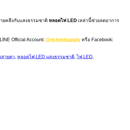
คล้ายคลึงกับแสงธรรมชาติ
หลอดไฟ LED
เหล่านี้ช่วยลดอาการ
NE Official Account:
@richestsupply
หรือ Facebook:
มสายตา
,
หลอดไฟ LED แสงธรรมชาติ
,
ไฟ LED
.