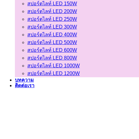
สปอร์ตไลท์ LED 150W
สปอร์ตไลท์ LED 200W
สปอร์ตไลท์ LED 250W
สปอร์ตไลท์ LED 300W
สปอร์ตไลท์ LED 400W
สปอร์ตไลท์ LED 500W
สปอร์ตไลท์ LED 600W
สปอร์ตไลท์ LED 800W
สปอร์ตไลท์ LED 1000W
สปอร์ตไลท์ LED 1200W
บทความ
ติดต่อเรา