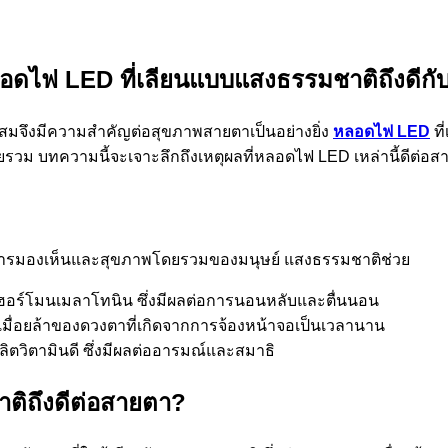
ดไฟ LED ที่เลียนแบบแสงธรรมชาติถึงดีก
หมาะสมจึงมีความสำคัญต่อสุขภาพสายตาเป็นอย่างยิ่ง
หลอดไฟ LED
ที
ยรวม บทความนี้จะเจาะลึกถึงเหตุผลที่หลอดไฟ LED เหล่านี้ดีต่อ
่อการมองเห็นและสุขภาพโดยรวมของมนุษย์ แสงธรรมชาติช่วย
ฮอร์โมนเมลาโทนิน ซึ่งมีผลต่อการนอนหลับและตื่นนอน
ื่อยล้าของดวงตาที่เกิดจากการจ้องหน้าจอเป็นเวลานาน
ตวิตามินดี ซึ่งมีผลต่ออารมณ์และสมาธิ
ติถึงดีต่อสายตา?