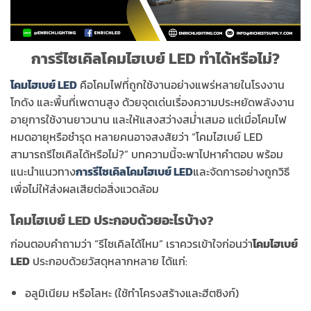
การรีไซเคิลโคมไฮเบย์ LED ทำได้หรือไม่?
โคมไฮเบย์ LED
คือโคมไฟที่ถูกใช้งานอย่างแพร่หลายในโรงงาน
โกดัง และพื้นที่เพดานสูง ด้วยจุดเด่นเรื่องความประหยัดพลังงาน
อายุการใช้งานยาวนาน และให้แสงสว่างสม่ำเสมอ แต่เมื่อโคมไฟ
หมดอายุหรือชำรุด หลายคนอาจสงสัยว่า “โคมไฮเบย์ LED
สามารถรีไซเคิลได้หรือไม่?” บทความนี้จะพาไปหาคำตอบ พร้อม
แนะนำแนวทาง
การรีไซเคิลโคมไฮเบย์ LED
และจัดการอย่างถูกวิธี
เพื่อไม่ให้ส่งผลเสียต่อสิ่งแวดล้อม
โคมไฮเบย์ LED ประกอบด้วยอะไรบ้าง?
ก่อนตอบคำถามว่า “รีไซเคิลได้ไหม” เราควรเข้าใจก่อนว่า
โคมไฮเบย์
LED
ประกอบด้วยวัสดุหลากหลาย ได้แก่:
อลูมิเนียม หรือโลหะ (ใช้ทำโครงสร้างและฮีตซิงก์)