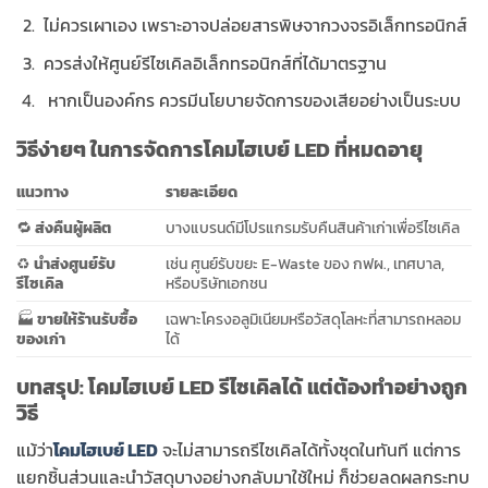
ไม่ควรเผาเอง เพราะอาจปล่อยสารพิษจากวงจรอิเล็กทรอนิกส์
ควรส่งให้ศูนย์รีไซเคิลอิเล็กทรอนิกส์ที่ได้มาตรฐาน
หากเป็นองค์กร ควรมีนโยบายจัดการของเสียอย่างเป็นระบบ
วิธีง่ายๆ ในการจัดการโคมไฮเบย์ LED ที่หมดอายุ
แนวทาง
รายละเอียด
🔁
ส่งคืนผู้ผลิต
บางแบรนด์มีโปรแกรมรับคืนสินค้าเก่าเพื่อรีไซเคิล
♻️
นำส่งศูนย์รับ
เช่น ศูนย์รับขยะ E-Waste ของ กฟผ., เทศบาล,
รีไซเคิล
หรือบริษัทเอกชน
🏭
ขายให้ร้านรับซื้อ
เฉพาะโครงอลูมิเนียมหรือวัสดุโลหะที่สามารถหลอม
ของเก่า
ได้
บทสรุป: โคมไฮเบย์ LED รีไซเคิลได้ แต่ต้องทำอย่างถูก
วิธี
แม้ว่า
โคมไฮเบย์ LED
จะไม่สามารถรีไซเคิลได้ทั้งชุดในทันที แต่การ
แยกชิ้นส่วนและนำวัสดุบางอย่างกลับมาใช้ใหม่ ก็ช่วยลดผลกระทบ