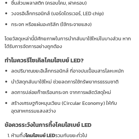
ชิ้นส่วนพลาสติก (ครอบโคม, ฝาครอบ)
วงจรอิเล็กทรอนิกส์ (บอร์ดไดรเวอร์, LED chip)
กระจก หรือแผ่นอะคริลิก (ใช้กระจายแสง)
โดยวัสดุเหล่านี้มีศักยภาพในการนำกลับมาใช้ใหม่ในบางส่วน หาก
ได้รับการจัดการอย่างถูกต้อง
ทำไมควรรีไซเคิลโคมไฮเบย์ LED?
ลดปริมาณขยะอิเล็กทรอนิกส์ ที่อาจปนเปื้อนสารโลหะหนัก
นำวัสดุกลับมาใช้ใหม่ ช่วยลดการใช้ทรัพยากรธรรมชาติ
ลดการปล่อยก๊าซเรือนกระจก จากการผลิตวัสดุใหม่
สร้างเศรษฐกิจหมุนเวียน (Circular Economy) ให้กับ
อุตสาหกรรมแสงสว่าง
ข้อควรระวังในการทิ้งโคมไฮเบย์ LED
ห้ามทิ้ง
โคมไฮเบย์ LED
รวมกับขยะทั่วไป