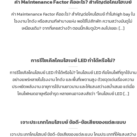
ค่า Maintenance Factor คืออะไร? สำคัญต่อโคมไฮเบย์
ค่า Maintenance Factor คืออะไร? สำคัญต่อโคมไฮเบย์ ทำไมhigh bay ใน
โรงงาน โกดัง หรือสนามกีฬาบางแห่ง พอใช้ไปสักพัก ความสว่างมันดูไม่
เหมือนเดิม? จากที่เคยสว่างจ้า ตอนนี้กลับดูมัวๆ ลงไปเยอะ [...]
การรีไซเคิลโคมไฮเบย์ LED ทำได้หรือไม่?
การรีไซเคิลโคมไฮเบย์ LED ทำได้หรือไม่? โคมไฮเบย์ LED คือโคมไฟที่ถูกใช้งาน
อย่างแพร่หลายในโรงงาน โกดัง และพื้นที่เพดานสูง ด้วยจุดเด่นเรื่องความ
ประหยัดพลังงาน อายุการใช้งานยาวนาน และให้แสงสว่างสม่ำเสมอ แต่เมื่อ
โคมไฟหมดอายุหรือชำรุด หลายคนอาจสงสัยว่า “โคมไฮเบย์ LED [...]
เจาะประเภทโคมไฮเบย์ ข้อดี-ข้อเสียของแต่ละแบบ
เจาะประเภทโคมไฮเบย์ ข้อดี-ข้อเสียของแต่ละแบบ โคมประเภทที่ให้แสงสว่าง