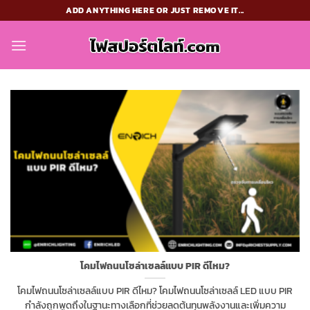
Skip
ADD ANYTHING HERE OR JUST REMOVE IT...
to
content
โคมไฟถนนโซล่าเซลล์แบบ PIR ดีไหม?
โคมไฟถนนโซล่าเซลล์แบบ PIR ดีไหม? โคมไฟถนนโซล่าเซลล์ LED แบบ PIR
กำลังถูกพูดถึงในฐานะทางเลือกที่ช่วยลดต้นทุนพลังงานและเพิ่มความ