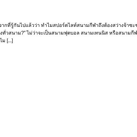
ากที่รู้กันไปแล้วว่า ทำไมสปอร์ตไลท์สนามกีฬาถึงต้องสว่างจ้าซะข
่างทั่วสนาม?” ไม่ว่าจะเป็นสนามฟุตบอล สนามเทนนิส หรือสนามกี
 [...]