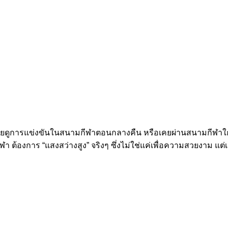
ดูการแข่งขันในสนามกีฬาตอนกลางคืน หรือเคยผ่านสนามกีฬาใกล้บ้
ต้องการ “แสงสว่างสูง” จริงๆ ซึ่งไม่ใช่แค่เพื่อความสวยงาม แต่เป็