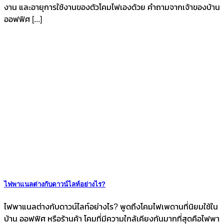
งาน และอายุการใช้งานของตัวโคมไฟเองด้วย คำถามจากเจ้าของบ้าน
ออฟฟิศ [...]
ไฟพาแนลต่างกับดาวน์ไลท์อย่างไร?
ไฟพาแนลต่างกับดาวน์ไลท์อย่างไร? พูดถึงโคมไฟเพดานที่นิยมใช้ใน
บ้าน ออฟฟิศ หรือร้านค้า โคมที่มีความใกล้เคียงกันมากที่สุดคือไฟพา