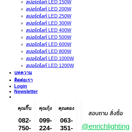
สปอร์ตไลท์ LED 150W
สปอร์ตไลท์ LED 200W
สปอร์ตไลท์ LED 250W
สปอร์ตไลท์ LED 300W
สปอร์ตไลท์ LED 400W
สปอร์ตไลท์ LED 500W
สปอร์ตไลท์ LED 600W
สปอร์ตไลท์ LED 800W
สปอร์ตไลท์ LED 1000W
สปอร์ตไลท์ LED 1200W
บทความ
ติดต่อเรา
Login
Newsletter
คุณกิ๊บ
คุณกุ้ง
คุณตอง
สอบถาม สั่งซื้อ
082-
099-
063-
@enrichlighting
750-
224-
351-