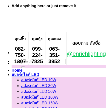
Skip
Add anything here or just remove it...
to
content
คุณกิ๊บ
คุณกุ้ง
คุณตอง
สอบถาม สั่งซื้อ
082-
099-
063-
@enrichlighting
750-
224-
351-
1307
7825
3952
Search
for:
Home
สปอร์ตไลท์ LED
สปอร์ตไลท์ LED 10W
สปอร์ตไลท์ LED 30W
สปอร์ตไลท์ LED 50W
สปอร์ตไลท์ LED 100W
สปอร์ตไลท์ LED 150W