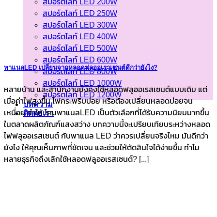
สปอร์ตไลท์ LED 200W
สปอร์ตไลท์ LED 250W
สปอร์ตไลท์ LED 300W
สปอร์ตไลท์ LED 400W
สปอร์ตไลท์ LED 500W
สปอร์ตไลท์ LED 600W
พาแนลLED เปลี่ยนจากหลอดฟลูออเราเซนต์ดีกว่ายังไง?
สปอร์ตไลท์ LED 800W
สปอร์ตไลท์ LED 1000W
หลายบ้าน และสำนักงานยังคงใช้หลอดฟลูออเรสเซนต์แบบเดิม แต่
สปอร์ตไลท์ LED 1200W
เมื่อค่าไฟสูงขึ้น ไฟกระพริบบ่อย หรือต้องเปลี่ยนหลอดบ่อยจน
บทความ
เหนื่อย ทำให้ โคมพาแนลLED เป็นตัวเลือกที่ได้รับความนิยมมากขึ้น
ติดต่อเรา
ในตลาดผลิตภัณฑ์แสงสว่าง บทความนี้จะเปรียบเทียบระหว่างหลอด
ไฟฟลูออเรสเซนต์ กับพาแนล LED ว่าควรเปลี่ยนจริงไหม มันดีกว่า
ยังไง ให้คุณเห็นภาพที่ชัดเจน และช่วยให้ตัดสินใจได้ง่ายขึ้น ทำไม
หลายธุรกิจถึงเลิกใช้หลอดฟลูออเรสเซนต์? [...]