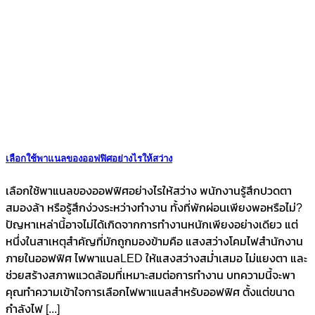
เลือกใช้พาแนลของออฟฟิศอย่างไรให้สว่าง
เลือกใช้พาแนลของออฟฟิศอย่างไรให้สว่าง พนักงานรู้สึกปวดตา
สมองล้า หรือรู้สึกง่วงระหว่างทำงาน ทั้งที่พักผ่อนเพียงพอหรือไม่?
ปัญหาเหล่านี้อาจไม่ได้เกิดจากการทำงานหนักเพียงอย่างเดียว แต่
หนึ่งในสาเหตุสำคัญที่มักถูกมองข้ามคือ แสงสว่างโคมไฟสำนักงาน
ภายในออฟฟิศ ไฟพาแนลLED ให้แสงสว่างสม่ำเสมอ ไม่แยงตา และ
ช่วยสร้างสภาพแวดล้อมที่เหมาะสมต่อการทำงาน บทความนี้จะพา
คุณทำความเข้าใจการเลือกไฟพาแนลสำหรับออฟฟิศ ตั้งแต่ขนาด
กำลังไฟ [...]