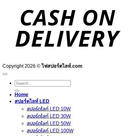
D
Copyright 2026 ©
ไฟสปอร์ตไลท์.com
Search
for:
Home
สปอร์ตไลท์ LED
สปอร์ตไลท์ LED 10W
สปอร์ตไลท์ LED 30W
สปอร์ตไลท์ LED 50W
สปอร์ตไลท์ LED 100W