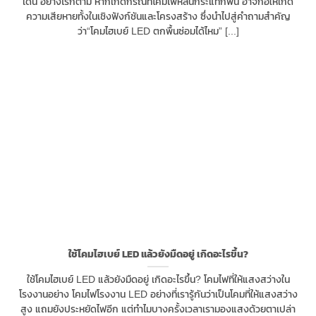
เด่น อย่างไรก็ตาม หากเกิดกรณีที่โคมไฟหล่นกระแทกพื้น อาจก่อให้เกิด
ความเสียหายทั้งในเชิงฟังก์ชันและโครงสร้าง ซึ่งนำไปสู่คำถามสำคัญ
ว่า“โคมไฮเบย์ LED ตกพื้นซ่อมได้ไหม” [...]
ใช้โคมไฮเบย์ LED แล้วยังมืดอยู่ เกิดอะไรขึ้น?
ใช้โคมไฮเบย์ LED แล้วยังมืดอยู่ เกิดอะไรขึ้น? โคมไฟที่ให้แสงสว่างใน
โรงงานอย่าง โคมไฟโรงงาน LED อย่างที่เรารู้กันว่าเป็นโคมที่ให้แสงสว่าง
สูง แถมยังประหยัดไฟอีก แต่ทำไมบางครั้งเวลาเรามองแสงด้วยตาเปล่า