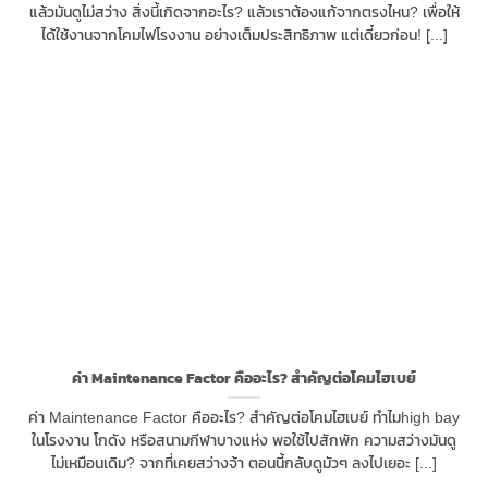
แล้วมันดูไม่สว่าง สิ่งนี้เกิดจากอะไร? แล้วเราต้องแก้จากตรงไหน? เพื่อให้
ได้ใช้งานจากโคมไฟโรงงาน อย่างเต็มประสิทธิภาพ แต่เดี๋ยวก่อน! [...]
ค่า Maintenance Factor คืออะไร? สำคัญต่อโคมไฮเบย์
ค่า Maintenance Factor คืออะไร? สำคัญต่อโคมไฮเบย์ ทำไมhigh bay
ในโรงงาน โกดัง หรือสนามกีฬาบางแห่ง พอใช้ไปสักพัก ความสว่างมันดู
ไม่เหมือนเดิม? จากที่เคยสว่างจ้า ตอนนี้กลับดูมัวๆ ลงไปเยอะ [...]