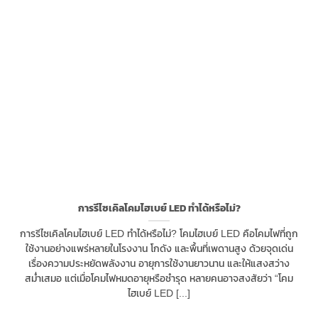
การรีไซเคิลโคมไฮเบย์ LED ทำได้หรือไม่?
การรีไซเคิลโคมไฮเบย์ LED ทำได้หรือไม่? โคมไฮเบย์ LED คือโคมไฟที่ถูก
ใช้งานอย่างแพร่หลายในโรงงาน โกดัง และพื้นที่เพดานสูง ด้วยจุดเด่น
เรื่องความประหยัดพลังงาน อายุการใช้งานยาวนาน และให้แสงสว่าง
สม่ำเสมอ แต่เมื่อโคมไฟหมดอายุหรือชำรุด หลายคนอาจสงสัยว่า “โคม
ไฮเบย์ LED [...]