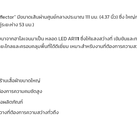
tor” มีขนาดเส้นผ่านศูนย์กลางประมาณ 111 มม. (4.37 นิ้ว) ซึ่ง ใหญ่ก
ู่ระยะห่าง 53 มม.)
ฒนาจากฮาโลเจนมาเป็น หลอด LED AR11
1
ซึ่งให้แสงสว่างที่ เข้มข้นและ
ะไกลและครอบคลุมพื้นที่ได้ดีเยี่ยม เหมาะสำหรับงานที่ต้องการความสว
ร้านเสื้อผ้าขนาดใหญ่
่ต้องการความคมชัดสูง
ือผลิตภัณฑ์
วางที่ต้องการความสว่างทั่วถึง