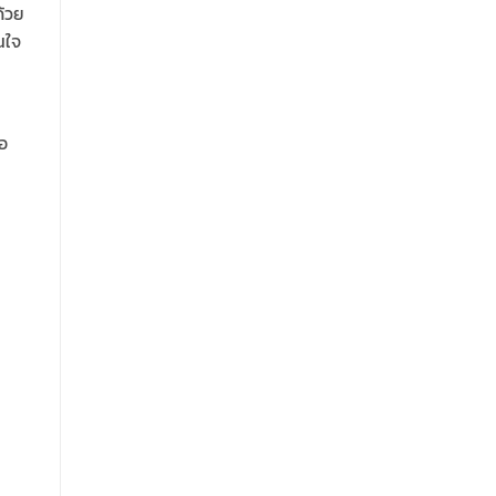
ด้วย
นใจ
อ