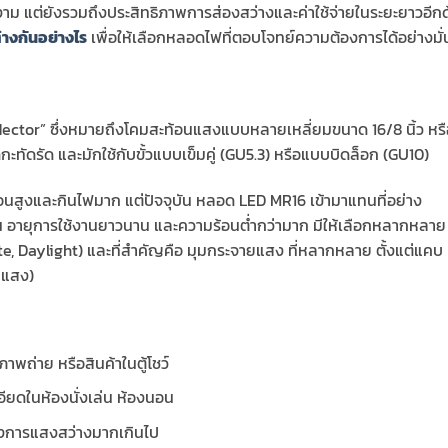
ม แต่ยังรวมถึงประสิทธิภาพการส่องสว่างและค่าใช้จ่ายในระยะยาวอีก
างกันอย่างไร
เพื่อให้เลือกหลอดไฟที่ตอบโจทย์ความต้องการได้อย่างมั่
ector” ซึ่งหมายถึงโคมสะท้อนแสงแบบหลายเหลี่ยมขนาด 16/8 นิ้ว หรื
ดกะทัดรัด และมักใช้กับขั้วแบบเข็มคู่ (GU5.3) หรือแบบบิดล็อก (GU10)
อนสูงและกินไฟมาก แต่ปัจจุบัน หลอด LED MR16 เข้ามาแทนที่อย่าง
าน อายุการใช้งานยาวนาน และความร้อนต่ำกว่ามาก มีให้เลือกหลากหลาย
te, Daylight) และที่สำคัญคือ มุมกระจายแสง ที่หลากหลาย ตั้งแต่แคบ
ยแสง)
าพถ่าย หรือสินค้าในตู้โชว์
ียดในห้องนั่งเล่น ห้องนอน
ต้องการแสงสว่างมากเกินไป