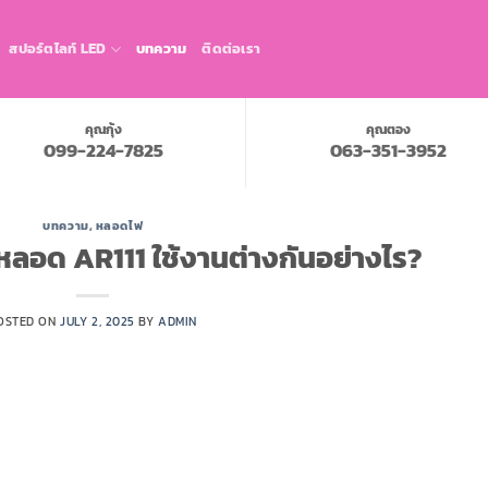
สปอร์ตไลท์ LED
บทความ
ติดต่อเรา
คุณกุ้ง
คุณตอง
099-224-7825
063-351-3952
บทความ
,
หลอดไฟ
ลอด AR111 ใช้งานต่างกันอย่างไร?
OSTED ON
JULY 2, 2025
BY
ADMIN