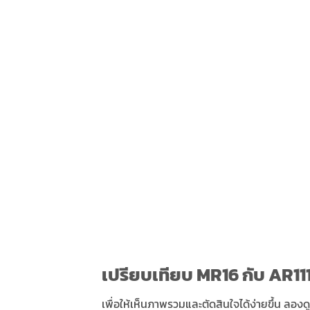
เปรียบเทียบ MR16 กับ AR11
เพื่อให้เห็นภาพรวมและตัดสินใจได้ง่ายขึ้น ลอ