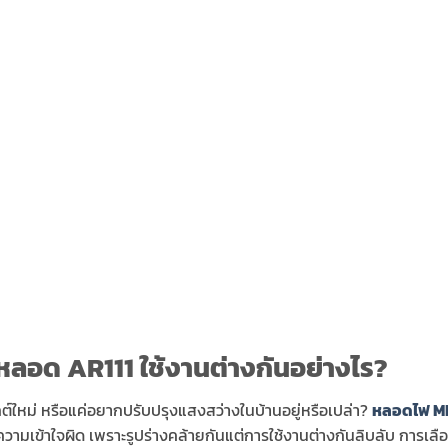
ลอด AR111 ใช้งานต่างกันอย่างไร?
ใหม่ หรือแค่อยากปรับปรุงแสงสว่างในบ้านอยู่หรือเปล่า?
หลอดไฟ M
วามเข้าใจผิด เพราะรูปร่างคล้ายกันแต่การใช้งานต่างกันลิบลับ การเลื