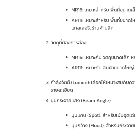
MR16: เหมาะสำหรับ พื้นที่ขนาดเล็
AR111: เหมาะสำหรับ พื้นที่ขนาดใ
แกลเลอรี่, ร้านค้าปลีก
วัตถุที่ต้องการส่อง:
MR16: เหมาะกับ วัตถุขนาดเล็ก ห
AR111: เหมาะกับ สินค้าขนาดใหญ
กำลังวัตต์ (Lumen): เลือกให้เหมาะสมกับคว
รายละเอียด
มุมกระจายแสง (Beam Angle):
มุมแคบ (Spot): สำหรับเน้นจุดเด่
มุมกว้าง (Flood): สำหรับกระจายแส