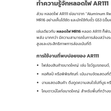
ทำความรู้จักหลอดไฟ AR111
ส่วน หลอดไฟ AR111 ย่อมาจาก “Aluminum Reflec
MR16 อย่างเห็นได้ชัด และมักใช้กับขั้ว G53 (เข็มค
เช่นเดียวกับ
หลอดไฟ MR16
หลอด AR111 ก็พั
พลัง มากกว่า มีความสามารถในการส่องสว่างระย
สูงและประสิทธิภาพการส่องเน้นที่ดี
การใช้งานที่พบบ่อยของ AR111
ไฟส่องสินค้าขนาดใหญ่: เช่น โชว์รูมรถยนต์, 
หอศิลป์ หรือพิพิธภัณฑ์: เน้นงานจัดแสดงที
งานแสดงสินค้า: ดึงดูดความสนใจไปที่บูธ หร
โคมดาวน์ไลท์ขนาดใหญ่: สำหรับพื้นที่กว้างข