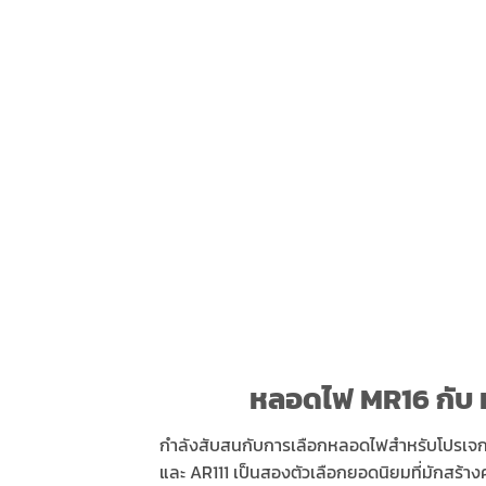
หลอดไฟ MR16 กับ ห
กำลังสับสนกับการเลือกหลอดไฟสำหรับโปรเจกต์
และ AR111 เป็นสองตัวเลือกยอดนิยมที่มักสร้างค