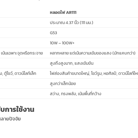
หลอดไฟ AR111
ประมาณ 4.37 นิ้ว (111 มม.)
G53
10W – 100W+
 เน้นเฉพาะจุดหรือกระจาย
หลากหลาย แต่เน้นความเข้มของแสง (มักแคบกว่า)
สูงถึงสูงมาก, แสงเข้มข้น
ตู้โชว์, ดาวน์ไลท์เล็ก
ไฟส่องสินค้าขนาดใหญ่, โชว์รูม, หอศิลป์, ดาวน์ไลท์ใ
สูงกว่าเล็กน้อย
สว่าง, ทรงพลัง, เน้นพื้นที่กว้าง
ับการใช้งาน
ลายปัจจัย